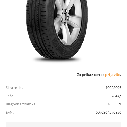
Za prikaz cen se
prijavite
.
Šifra artikla:
10028006
Teža:
6,84kg
Blagovna znamka:
NEOLIN
EAN:
6970364570850