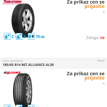
Za prikaz cen se
prijavite
.
C
B
70
ne
Letne pnevmatike
R3504
185/65 R14 86T ALLIANCE AL30
Za prikaz cen se
prijavite
.