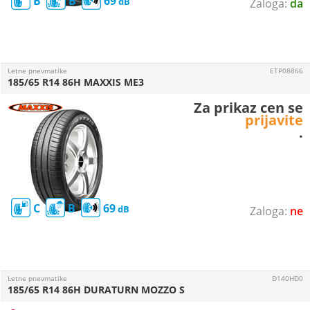
B
B
69
da
Letne pnevmatike
ETP08866
185/65 R14 86H MAXXIS ME3
Za prikaz cen se
prijavite
.
C
B
69
ne
Letne pnevmatike
D140HD0
185/65 R14 86H DURATURN MOZZO S