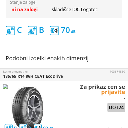
Stanje zaloge:
ni na zalogi
skladišče IOC Logatec
C
B
70
Podobni izdelki enakih dimenzij
Letne pnevmatike
103674890
185/65 R14 86H CEAT EcoDrive
Za prikaz cen se
prijavite
.
DOT24