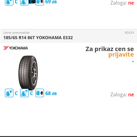
C
C
69
ne
Letne pnevmatike
R2429
185/65 R14 86T YOKOHAMA ES32
Za prikaz cen se
prijavite
.
C
C
68
ne